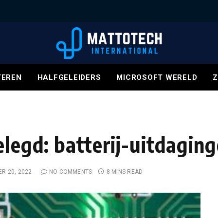
EREN
HALFGELEIDERS
MICROSOFT WERELD
Z
elegd: batterij-uitdagin
R 20, 2022
NO COMMENTS
8 MINS READ