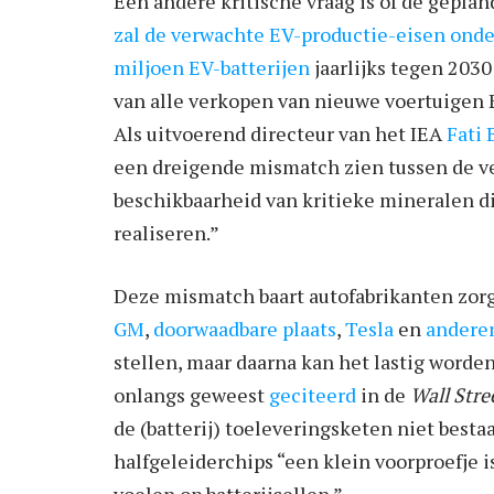
Een andere kritische vraag is of de gepland
zal de verwachte EV-productie-eisen ond
miljoen EV-batterijen
jaarlijks tegen 2030
van alle verkopen van nieuwe voertuigen EV’
Als uitvoerend directeur van het IEA
Fati 
een dreigende mismatch zien tussen de ve
beschikbaarheid van kritieke mineralen di
realiseren.”
Deze mismatch baart autofabrikanten zor
GM
,
doorwaadbare plaats
,
Tesla
en
andere
stellen, maar daarna kan het lastig worde
onlangs geweest
geciteerd
in de
Wall Stre
de (batterij) toeleveringsketen niet bestaa
halfgeleiderchips “een klein voorproefje