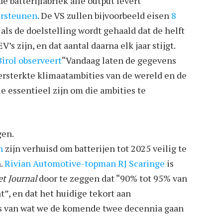
e batterijfabriek alle output levert
ersteunen
. De VS zullen bijvoorbeeld eisen
8
 als de doelstelling wordt gehaald dat de helft
s zijn, en dat aantal daarna elk jaar stijgt.
Birol
observeert
“Vandaag laten de gegevens
rsterkte klimaatambities van de wereld en de
e essentieel zijn om die ambities te
gen.
n
zijn verhuisd om batterijen tot 2025 veilig te
n.
Rivian Automotive-topman RJ Scaringe
is
et Journal
door te zeggen dat “90% tot 95% van
t”, en dat het huidige tekort aan
 is van wat we de komende twee decennia gaan