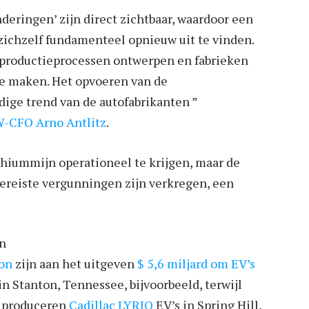
deringen’ zijn direct zichtbaar, waardoor een
zichzelf fundamenteel opnieuw uit te vinden.
 productieprocessen ontwerpen en fabrieken
te maken. Het opvoeren van de
dige trend van de autofabrikanten ”
-CFO Arno Antlitz
.
lithiummijn operationeel te krijgen, maar de
ereiste vergunningen zijn verkregen, een
jn
ion
zijn aan het uitgeven
$ 5,6 miljard om EV’s
in Stanton, Tennessee, bijvoorbeeld, terwijl
e produceren
Cadillac LYRIQ
EV’s in Spring Hill,