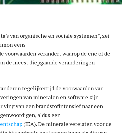
ta’s van organische en sociale systemen”, zei
Simon eens
de voorwaarden verandert waarop de ene of de
kan de meest diepgaande veranderingen
randeren tegelijkertijd de voorwaarden van
leveringen van mineralen en software zijn
uiving van een brandstofintensief naar een
egenwoordigen, aldus een
gentschap
(IEA). De minerale vereisten voor de
jn bijvoorbeeld zes keer zo hoog als die van