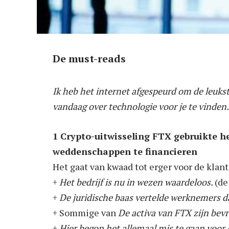
De must-reads
Ik heb het internet afgespeurd om de leuks
vandaag over technologie voor je te vinden.
1 Crypto-uitwisseling FTX gebruikte he
weddenschappen te financieren
Het gaat van kwaad tot erger voor de klant
+
Het bedrijf is nu in wezen waardeloos.
(de
+
De juridische baas vertelde werknemers d
+ Sommige van
De activa van FTX zijn bev
+
Hier begon het allemaal mis te gaan voor